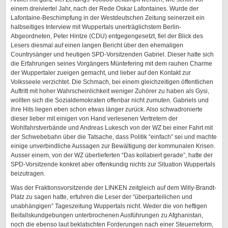
einem dreiviertel Jahr, nach der Rede Oskar Lafontaines. Wurde der
Lafontaine-Beschimpfung in der Westdeutschen Zeitung seinerzeit ein
halbseitiges Interview mit Wuppertals unerträglichstem Berlin-
Abgeordneten, Peter Hintze (CDU) entgegengesetzt, fiel der Blick des
Lesers diesmal auf einen langen Bericht über den ehemaligen
Countrysänger und heutigen SPD-Vorsitzenden Gabriel. Dieser hatte sich
die Erfahrungen seines Vorgängers Müntefering mit dem rauhen Charme
der Wuppertaler zueigen gemacht, und lieber auf den Kontakt zur
Volksseele verzichtet. Die Schmach, bei einem gleichzeitigen öffentlichen
Auftritt mit hoher Wahrscheinlichkeit weniger Zuhörer zu haben als Gysi,
wollten sich die Sozialdemokraten offenbar nicht zumuten. Gabriels und
ihre Hits liegen eben schon etwas länger zurück. Also schwadronierte
dieser lieber mit einigen von Hand verlesenen Vertretern der
Wohlfahrstverbände und Andreas Lukesch von der WZ bei einer Fahrt mit
der Schwebebahn über die Tatsache, dass Politik “einfach” sei und machte
einige unverbindliche Aussagen zur Bewältigung der kommunalen Krisen.
Ausser einem, von der WZ überlieferten “Das kollabiert gerade”, hatte der
SPD-Vorsitzende konkret aber offenkundig nichts zur Situation Wuppertals
beizutragen.
Was der Fraktionsvorsitzende der LINKEN zeitgleich auf dem Willy-Brandt-
Platz zu sagen hatte, erfuhren die Leser der “überparteilichen und
unabhängigen” Tageszeitung Wuppertals nicht. Weder die von heftigen
Beifallskundgebungen unterbrochenen Ausführungen zu Afghanistan,
noch die ebenso laut beklatschten Forderungen nach einer Steuerreform,