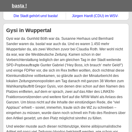
basta !
Die Stadt gehört uns! basta!
Jürgen Hardt (CDU) im WSV-
Aktionstag am 1. Mai
Wirtschaftsrat
Gysi in Wuppertal
Gysi war da. Gunhild Böth war da. Susanne Herhaus und Bernhard
Sander waren da. basta! war auch da. Und es waren 1.450 mehr
Wuppertaler da, als zwei Wochen zuvor bei Claudia Roth. Wer wohl nicht
da war, war die Westdeutsche Zeitung. Kamen schon in der
Vorberichterstattung lediglich der am gleichen Tag in der Stadt weilende
SPD-Popbeauftragte Gunter Gabriel (“Hey Boss, ich brauch’ mehr Geld!”)
und einige FDPler vor, die sich im Rex treffen wollten, doch nichtmal diese
Kleinkunstbühne vollbekamen, so glänzte auch der Minaturbericht des
lokalen Zeitungsmonopolisten am Tag danach mit ganzen 38 Worten zum
Wahlkampfauftritt Gregor Gysis, von denen drei schon auf den Namen des
Platzes entfielen, auf dem er sprach, zwei auf das Alter des LINKEN-
Fraktionsvorsitzenden und weitere fünf auf die NRW-Wahl als Anlass des
Ganzen. Um bloss nicht auf die Inhalte der einstündigen Rede, die “viel
Applaus” erhielt – soviel, immerhin, traute sich die WZ zu schreiben –
eingehen zu müssen, wurde dann noch schnell ein Foto des Redners über
den Artikel gesetzt, um den Platz möglichst sinnfrei zu füllen.
Und wieder musste auch dieser nichtsnutzige, kleine alibijournalistische
Artikel mit ganz viel Zeitungs-Voodoo bekämpft werden, wie schon vor