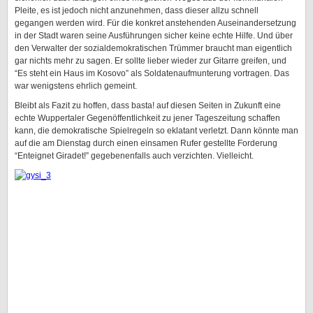
Pleite, es ist jedoch nicht anzunehmen, dass dieser allzu schnell
gegangen werden wird. Für die konkret anstehenden Auseinandersetzung
in der Stadt waren seine Ausführungen sicher keine echte Hilfe. Und über
den Verwalter der sozialdemokratischen Trümmer braucht man eigentlich
gar nichts mehr zu sagen. Er sollte lieber wieder zur Gitarre greifen, und
“Es steht ein Haus im Kosovo” als Soldatenaufmunterung vortragen. Das
war wenigstens ehrlich gemeint.
Bleibt als Fazit zu hoffen, dass basta! auf diesen Seiten in Zukunft eine
echte Wuppertaler Gegenöffentlichkeit zu jener Tageszeitung schaffen
kann, die demokratische Spielregeln so eklatant verletzt. Dann könnte man
auf die am Dienstag durch einen einsamen Rufer gestellte Forderung
“Enteignet Giradet!” gegebenenfalls auch verzichten. Vielleicht.