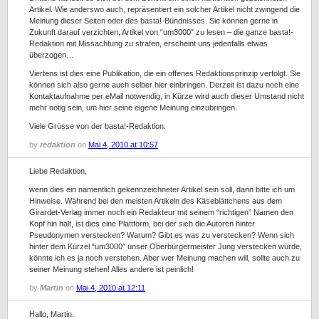
Artikel. Wie anderswo auch, repräsentiert ein solcher Artikel nicht zwingend die
Meinung dieser Seiten oder des basta!-Bündnisses. Sie können gerne in
Zukunft darauf verzichten, Artikel von “um3000″ zu lesen – die ganze basta!-
Redaktion mit Missachtung zu strafen, erscheint uns jedenfalls etwas
überzogen…
Viertens ist dies eine Publikation, die ein offenes Redaktionsprinzip verfolgt. Sie
können sich also gerne auch selber hier einbringen. Derzeit ist dazu noch eine
Kontaktaufnahme per eMail notwendig, in Kürze wird auch dieser Umstand nicht
mehr nötig sein, um hier seine eigene Meinung einzubringen.
Viele Grüsse von der basta!-Redaktion.
by
redaktion
on
Mai 4, 2010 at 10:57
Liebe Redaktion,
wenn dies ein namentlich gekennzeichneter Artikel sein soll, dann bitte ich um
Hinweise. Während bei den meisten Artikeln des Käseblättchens aus dem
Girardet-Verlag immer noch ein Redakteur mit seinem “richtigen” Namen den
Kopf hin hält, ist dies eine Plattform, bei der sich die Autoren hinter
Pseudonymen verstecken? Warum? Gibt es was zu verstecken? Wenn sich
hinter dem Kürzel “um3000″ unser Oberbürgermeister Jung verstecken würde,
könnte ich es ja noch verstehen. Aber wer Meinung machen will, sollte auch zu
seiner Meinung stehen! Alles andere ist peinlich!
by
Martin
on
Mai 4, 2010 at 12:11
Hallo, Martin.