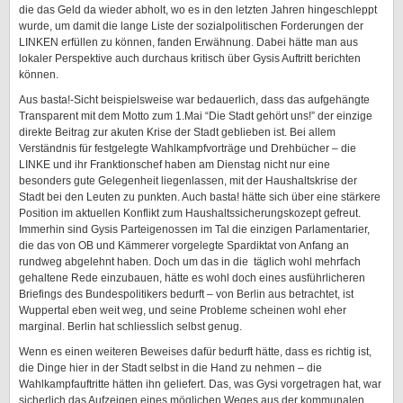
die das Geld da wieder abholt, wo es in den letzten Jahren hingeschleppt
wurde, um damit die lange Liste der sozialpolitischen Forderungen der
LINKEN erfüllen zu können, fanden Erwähnung. Dabei hätte man aus
lokaler Perspektive auch durchaus kritisch über Gysis Auftritt berichten
können.
Aus basta!-Sicht beispielsweise war bedauerlich, dass das aufgehängte
Transparent mit dem Motto zum 1.Mai “Die Stadt gehört uns!” der einzige
direkte Beitrag zur akuten Krise der Stadt geblieben ist. Bei allem
Verständnis für festgelegte Wahlkampfvorträge und Drehbücher – die
LINKE und ihr Franktionschef haben am Dienstag nicht nur eine
besonders gute Gelegenheit liegenlassen, mit der Haushaltskrise der
Stadt bei den Leuten zu punkten. Auch basta! hätte sich über eine stärkere
Position im aktuellen Konflikt zum Haushaltssicherungskozept gefreut.
Immerhin sind Gysis Parteigenossen im Tal die einzigen Parlamentarier,
die das von OB und Kämmerer vorgelegte Spardiktat von Anfang an
rundweg abgelehnt haben. Doch um das in die täglich wohl mehrfach
gehaltene Rede einzubauen, hätte es wohl doch eines ausführlicheren
Briefings des Bundespolitikers bedurft – von Berlin aus betrachtet, ist
Wuppertal eben weit weg, und seine Probleme scheinen wohl eher
marginal. Berlin hat schliesslich selbst genug.
Wenn es einen weiteren Beweises dafür bedurft hätte, dass es richtig ist,
die Dinge hier in der Stadt selbst in die Hand zu nehmen – die
Wahlkampfauftritte hätten ihn geliefert. Das, was Gysi vorgetragen hat, war
sicherlich das Aufzeigen eines möglichen Weges aus der kommunalen