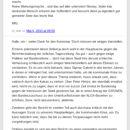
macht.
Reine Meinungsmache…und das auf aller unterstem Niveau. Jeder klar
denkende Mensch erkennt das hoffentlich und besucht diese ja eigentlich gut
gemeinte Seite das letzte Mal.
MfG
by
nm
on
Mai 4, 2010 at 09:55
Hallo, nm – vielen Dank für den Komentar. Doch müssen wir einiges klarstellen.
Erstens polemisiert dieser Artikel ja doch wohl in der Hauptsache gegen die
Berichterstattung der örtlichen Tageszeitung. Na gut – auch gegen einige
Politiker auf Bundesebene… doch hat diese Stadt ihre derzeit schlechte
Verfassung schliesslich auch einigen Weichenstellern auf diesen Ebenen zu
verdanken. Es ist uns nicht bekannt, dass Sigmar Gabriel in den letzten Jahren,
in denen er mitregiert hat, viel unternommen hätte, um die kommunale Krise zu
verhindern. Wenn er jetzt dieses Thema entdeckt, muss erlaubt sein, dass
satirisch durch den Kakao zu ziehen. Über Peter Hintze, der ebenfalls erwähnt
wird, reicht es zu sagen, dass er erst vor kurzer Zeit erneut im Bundestag
gegen die Interessen der Stadt gestimmt hat, als er einen Antrag der GRÜNEN,
den Bundeszuschuss zu den Unterkunftskosten der ALGII-Bezieher zu
erhöhen, (bzw. nicht abzusenken), ablehnte.
Zweitens geht der Bericht im zweiten Teil auch durchaus kritisch mit den
Aussagen Gysis zu unserem Hauptanliegen, der kommunalen Krise, um. Es
kann natürlich sein, dass Sie bis zu diesen Textpassagen nicht mehr
vorgedrungen sind.
Drittens handelt es sich bei dem Bericht um einen namentlich gezeichneten