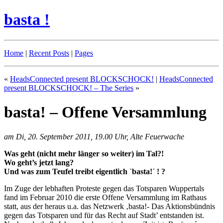
basta !
Home
|
Recent Posts
|
Pages
«
HeadsConnected present BLOCKSCHOCK!
|
HeadsConnected
present BLOCKSCHOCK! – The Series
»
basta! – Offene Versammlung
am Di, 20. September 2011, 19.00 Uhr, Alte Feuerwache
Was geht (nicht mehr länger so weiter) im Tal?!
Wo geht’s jetzt lang?
Und was zum Teufel treibt eigentlich `basta!´ ! ?
Im Zuge der lebhaften Proteste gegen das Totsparen Wuppertals
fand im Februar 2010 die erste Offene Versammlung im Rathaus
statt, aus der heraus u.a. das Netzwerk ‚basta!- Das Aktionsbündnis
gegen das Totsparen und für das Recht auf Stadt’ entstanden ist.