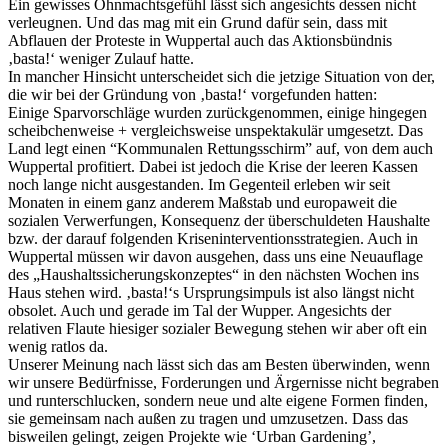
Ein gewisses Ohnmachtsgefühl lässt sich angesichts dessen nicht
verleugnen. Und das mag mit ein Grund dafür sein, dass mit
Abflauen der Proteste in Wuppertal auch das Aktionsbündnis
‚basta!‘ weniger Zulauf hatte.
In mancher Hinsicht unterscheidet sich die jetzige Situation von der,
die wir bei der Gründung von ‚basta!‘ vorgefunden hatten:
Einige Sparvorschläge wurden zurückgenommen, einige hingegen
scheibchenweise + vergleichsweise unspektakulär umgesetzt. Das
Land legt einen “Kommunalen Rettungsschirm” auf, von dem auch
Wuppertal profitiert. Dabei ist jedoch die Krise der leeren Kassen
noch lange nicht ausgestanden. Im Gegenteil erleben wir seit
Monaten in einem ganz anderem Maßstab und europaweit die
sozialen Verwerfungen, Konsequenz der überschuldeten Haushalte
bzw. der darauf folgenden Kriseninterventionsstrategien. Auch in
Wuppertal müssen wir davon ausgehen, dass uns eine Neuauflage
des „Haushaltssicherungskonzeptes“ in den nächsten Wochen ins
Haus stehen wird. ‚basta!‘s Ursprungsimpuls ist also längst nicht
obsolet. Auch und gerade im Tal der Wupper. Angesichts der
relativen Flaute hiesiger sozialer Bewegung stehen wir aber oft ein
wenig ratlos da.
Unserer Meinung nach lässt sich das am Besten überwinden, wenn
wir unsere Bedürfnisse, Forderungen und Ärgernisse nicht begraben
und runterschlucken, sondern neue und alte eigene Formen finden,
sie gemeinsam nach außen zu tragen und umzusetzen. Dass das
bisweilen gelingt, zeigen Projekte wie ‘Urban Gardening’,