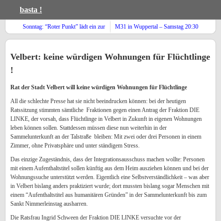
basta !
Sonntag: “Roter Punkt” lädt ein zur
M31 in Wuppertal – Samstag 20:30
Diskussion
Uhr: Demo
Velbert: keine würdigen Wohnungen für Flüchtlinge
!
Rat der Stadt Velbert will keine würdigen Wohnungen für Flüchtlinge
All die schlechte Presse hat sie nicht beeindrucken können: bei der heutigen
Ratssitzung stimmten sämtliche Fraktionen gegen einen Antrag der Fraktion DIE
LINKE, der vorsah, dass Flüchtlinge in Velbert in Zukunft in eigenen Wohnungen
leben können sollen. Stattdessen müssen diese nun weiterhin in der
Sammelunterkunft an der Talstraße bleiben: Mit zwei oder drei Personen in einem
Zimmer, ohne Privatsphäre und unter ständigem Stress.
Das einzige Zugeständnis, dass der Integrationsausschuss machen wollte: Personen
mit einem Aufenthaltstitel sollen künftig aus dem Heim ausziehen können und bei der
Wohnungssuche unterstützt werden. Eigentlich eine Selbstverständlichkeit – was aber
in Velbert bislang anders praktiziert wurde; dort mussten bislang sogar Menschen mit
einem “Aufenthaltstitel aus humanitären Gründen” in der Sammelunterkunft bis zum
Sankt Nimmerleinstag ausharren.
Die Ratsfrau Ingrid Schween der Fraktion DIE LINKE versuchte vor der