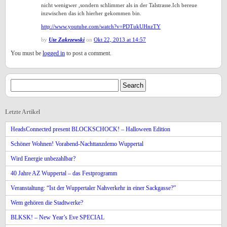
nicht wenigwer ,sondern schlimmer als in der Talstrasse.Ich bereue
inzwischen das ich hierher gekommen bin.
http://www.youtube.com/watch?v=PDTukUHnzTY
by
Ute Zakrzewski
on
Okt 22, 2013 at 14:57
You must be
logged in
to post a comment.
Letzte Artikel
HeadsConnected present BLOCKSCHOCK! – Halloween Edition
Schöner Wohnen! Vorabend-Nachttanzdemo Wuppertal
Wird Energie unbezahlbar?
40 Jahre AZ Wuppertal – das Festprogramm
Veranstaltung: “Ist der Wuppertaler Nahverkehr in einer Sackgasse?”
Wem gehören die Stadtwerke?
BLKSK! – New Year’s Eve SPECIAL