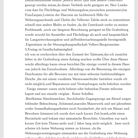
Deutschkenntnisse besitze ,jedoch sofort fpür eine andere Unterfunft
gesorgt werden müsse,da dieser Verbleib nicht geeignet sei. Herr Lemke
vom Amt für Flüchtlinge und Wohnungslose,inzwischen pensioniert,bat
FrauZanjani,Leiterin der Diaconie im fachbereich Hilfe für
Wohnungssuchende und Chefin der Velberter Tafeln mich zu unterstützen
schnell eine andere Bleibe zu finden ,da die Unterkunft weder zu meiner
Problematik ,noch zur längeren Bewohnung geeignet ist.Die Grafenburg
wurde sowohl für Aussiedler und Flüchtlinge als auch und hauptsächlich
für Langzeitwohnungslose und alsNotübernachtungsstelle bereitgestellt.
.Eigentümer ist die Wonungsbaugesellschaft Velbert.Burgermeister
S.Freitag ist Gesellschaftsmitglied .
ich was so erschrocken über den Zustand der Talstrasse,das ich zunächst
lieber in der Grafenburg einen Anfang machen wollte.Über diese Häuser
wurde allerdings kaum etwas berichtet.Der einzige vorteil in diesem Haus
war jedoch das Einzelwohnen .Allerdings war die Benutzung des einzigen
Duschraums für alle Bewoner nur mit einer teilweise funktionsfähigen
Dusche ,die mit einem veralteten Warmwasserboiler betrieben wurde oft
nicht möglich,weil Reparaturen und Verstopfungen nicht behoben wurden
. Einige zimmer waren nicht beheizt oder beheizbar,Fenster teilweise
kaputt und nur einzeln verglast . Keine Schellen
.Briefkästen.Waschmaschine ,Stockdunkle Zugangswege am Abend wegen
fehlender Beleuchtung ,Schimmel,marodes Mauerwerk und seit jahrzehten
weder Instandhaltungsarbeiten noch Sozialarbeit ,die sich um Häuser und
Bewohner kümmert.ich wurde dort nach kurzer Zeit krank,erlitt einen
Herzinfarkt und bekam eine astmatische Bronchitis..Umziehen war nach
kurzer Zeit kein Thema mehr und 2 Jahre lang nicht möglich . Imer noch
scheine ich keine Wohnung mieten zu können ,da die
Wohnungsvereinigungen niemanden aus der Grafenburg eine Wohnung