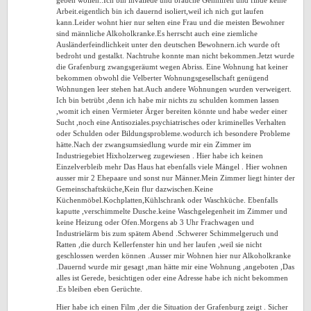
geben wollen..Ich bin invaliede und brauche Gehhilfen und finde keine
Arbeit.eigentlich bin ich dauernd isoliert,weil ich nich gut laufen
kann.Leider wohnt hier nur selten eine Frau und die meisten Bewohner
sind männliche Alkoholkranke.Es herrscht auch eine ziemliche
Ausländerfeindlichkeit unter den deutschen Bewohnern.ich wurde oft
bedroht und gestalkt. Nachtruhe konnte man nicht bekommen.Jetzt wurde
die Grafenburg zwangsgeräumt wegen Abriss. Eine Wohnung hat keiner
bekommen obwohl die Velberter Wohnungsgesellschaft genügend
Wohnungen leer stehen hat.Auch andere Wohnungen wurden verweigert.
Ich bin betrübt ,denn ich habe mir nichts zu schulden kommen lassen
,womit ich einen Vermieter Ärger bereiten könnte und habe weder einer
Sucht ,noch eine Antisoziales.psychiatrisches oder kriminelles Verhalten
oder Schulden oder Bildungsprobleme.wodurch ich besondere Probleme
hätte.Nach der zwangsumsiedlung wurde mir ein Zimmer im
Industriegebiet Hixholzerweg zugewiesen . Hier habe ich keinen
Einzelverbleib mehr Das Haus hat ebenfalls viele Mängel . Hier wohnen
ausser mir 2 Ehepaare und sonst nur Männer.Mein Zimmer liegt hinter der
Gemeinschaftsküche,Kein flur dazwischen.Keine
Küchenmöbel.Kochplatten,Kühlschrank oder Waschküche. Ebenfalls
kaputte ,verschimmelte Dusche.keine Waschgelegenheit im Zimmer und
keine Heizung oder Ofen.Morgens ab 3 Uhr Frachwagen und
Industrielärm bis zum spätem Abend .Schwerer Schimmelgeruch und
Ratten ,die durch Kellerfenster hin und her laufen ,weil sie nicht
geschlossen werden können .Ausser mir Wohnen hier nur Alkoholkranke
.Dauernd wurde mir gesagt ,man hätte mir eine Wohnung ,angeboten ,Das
alles ist Gerede, besichtigen oder eine Adresse habe ich nicht bekommen
.Es bleiben eben Gerüchte.
Hier habe ich einen Film ,der die Situation der Grafenburg zeigt . Sicher