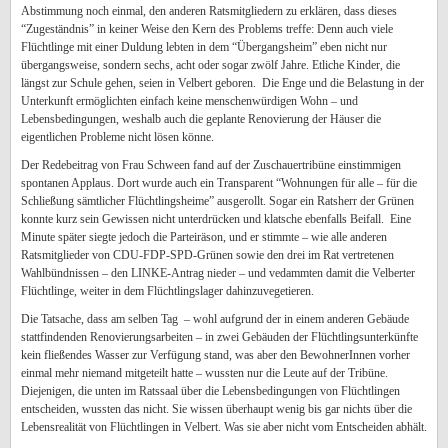
Abstimmung noch einmal, den anderen Ratsmitgliedern zu erklären, dass dieses
“Zugeständnis” in keiner Weise den Kern des Problems treffe: Denn auch viele
Flüchtlinge mit einer Duldung lebten in dem “Übergangsheim” eben nicht nur
übergangsweise, sondern sechs, acht oder sogar zwölf Jahre. Etliche Kinder, die
längst zur Schule gehen, seien in Velbert geboren. Die Enge und die Belastung in der
Unterkunft ermöglichten einfach keine menschenwürdigen Wohn – und
Lebensbedingungen, weshalb auch die geplante Renovierung der Häuser die
eigentlichen Probleme nicht lösen könne.
Der Redebeitrag von Frau Schween fand auf der Zuschauertribüne einstimmigen
spontanen Applaus. Dort wurde auch ein Transparent “Wohnungen für alle – für die
Schließung sämtlicher Flüchtlingsheime” ausgerollt. Sogar ein Ratsherr der Grünen
konnte kurz sein Gewissen nicht unterdrücken und klatsche ebenfalls Beifall. Eine
Minute später siegte jedoch die Parteiräson, und er stimmte – wie alle anderen
Ratsmitglieder von CDU-FDP-SPD-Grünen sowie den drei im Rat vertretenen
Wahlbündnissen – den LINKE-Antrag nieder – und vedammten damit die Velberter
Flüchtlinge, weiter in dem Flüchtlingslager dahinzuvegetieren.
Die Tatsache, dass am selben Tag – wohl aufgrund der in einem anderen Gebäude
stattfindenden Renovierungsarbeiten – in zwei Gebäuden der Flüchtlingsunterkünfte
kein fließendes Wasser zur Verfügung stand, was aber den BewohnerInnen vorher
einmal mehr niemand mitgeteilt hatte – wussten nur die Leute auf der Tribüne.
Diejenigen, die unten im Ratssaal über die Lebensbedingungen von Flüchtlingen
entscheiden, wussten das nicht. Sie wissen überhaupt wenig bis gar nichts über die
Lebensrealität von Flüchtlingen in Velbert. Was sie aber nicht vom Entscheiden abhält.