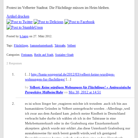
Protest im Velberter Stadtrat. Die Flüchtlinge müssen im Heim bleiben.
Artikel drucken
Posted by
b.lamp
on 27. März 2012.
Tags:
Flüchtlinge
,
Sammelunterkunft
,
Talstraße
,
Velbert
Categories:
Freiraum
,
Recht auf Stadt
,
Soziales+Stadt
2 Responses
[...]
http://basta-wuppertal.de/2012/03/velbert-keine-wurdigen-
wohnungen-fur-fluchtlinge/
[...]
by
Velbert: Keine würdigen Wohnungen für Flüchtlinge! « Antirassistische
Perspektive Mülheim/Ruhr
on
Mrz 30, 2012 at 14:51
es isi schon lönger her ,reagieren möchte ich trotzdem .auch ich bin aus
humanitäiren Gründen in Velbert untergebracht worden .-Allerdings ,weil
ich zwar aus dem Ausland kam ,jedoch meine Kindheit in Deutschland
verbracht habe durfte ich wählen ob ich in der Talstrasse in eine
Mehrbettunterkunft oder in der Grafenburg eine Einzelunterkunft
akzeptiere. gleich wurde mir erklärt ,das diese Unterkunft Grafenburg nur
ausnahmsweise für mich bereit gestellt würde,weil ich genügend