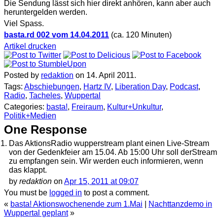
Die Sendung lässt sich hier direkt anhören, kann aber auch
heruntergelden werden.
Viel Spass.
basta.rd 002 vom 14.04.2011
(ca. 120 Minuten)
Artikel drucken
Posted by
redaktion
on 14. April 2011.
Tags:
Abschiebungen
,
Hartz IV
,
Liberation Day
,
Podcast
,
Radio
,
Tacheles
,
Wuppertal
Categories:
basta!
,
Freiraum
,
Kultur+Unkultur
,
Politik+Medien
One Response
Das AktionsRadio wupperstream plant einen Live-Stream
von der Gedenkfeier am 15.04. Ab 15:00 Uhr soll derStream
zu empfangen sein. Wir werden euch informieren, wenn
das klappt.
by
redaktion
on
Apr 15, 2011 at 09:07
You must be
logged in
to post a comment.
«
basta! Aktionswochenende zum 1.Mai
|
Nachttanzdemo in
Wuppertal geplant
»