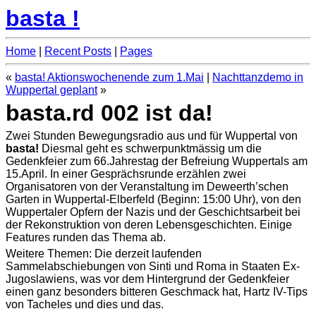
basta !
Home
|
Recent Posts
|
Pages
«
basta! Aktionswochenende zum 1.Mai
|
Nachttanzdemo in
Wuppertal geplant
»
basta.rd 002 ist da!
Zwei Stunden Bewegungsradio aus und für Wuppertal von
basta!
Diesmal geht es schwerpunktmässig um die
Gedenkfeier zum 66.Jahrestag der Befreiung Wuppertals am
15.April. In einer Gesprächsrunde erzählen zwei
Organisatoren von der Veranstaltung im Deweerth’schen
Garten in Wuppertal-Elberfeld (Beginn: 15:00 Uhr), von den
Wuppertaler Opfern der Nazis und der Geschichtsarbeit bei
der Rekonstruktion von deren Lebensgeschichten. Einige
Features runden das Thema ab.
Weitere Themen: Die derzeit laufenden
Sammelabschiebungen von Sinti und Roma in Staaten Ex-
Jugoslawiens, was vor dem Hintergrund der Gedenkfeier
einen ganz besonders bitteren Geschmack hat, Hartz IV-Tips
von Tacheles und dies und das.