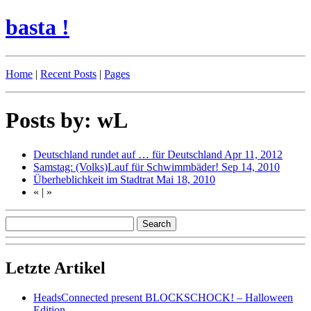
basta !
Home
|
Recent Posts
|
Pages
Posts by: wL
Deutschland rundet auf … für Deutschland
Apr 11, 2012
Samstag: (Volks)Lauf für Schwimmbäder!
Sep 14, 2010
Überheblichkeit im Stadtrat
Mai 18, 2010
«
|
»
Letzte Artikel
HeadsConnected present BLOCKSCHOCK! – Halloween
Edition