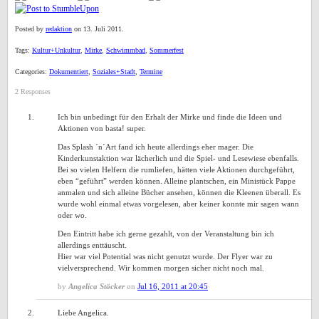
Posted by
redaktion
on 13. Juli 2011.
Tags:
Kultur+Unkultur
,
Mirke
,
Schwimmbad
,
Sommerfest
Categories:
Dokumentiert
,
Soziales+Stadt
,
Termine
2 Responses
Ich bin unbedingt für den Erhalt der Mirke und finde die Ideen und
Aktionen von basta! super.
Das Splash ´n´Art fand ich heute allerdings eher mager. Die
Kinderkunstaktion war lächerlich und die Spiel- und Lesewiese ebenfalls.
Bei so vielen Helfern die rumliefen, hätten viele Aktionen durchgeführt,
eben “geführt” werden können. Alleine plantschen, ein Ministück Pappe
anmalen und sich alleine Bücher ansehen, können die Kleenen überall. Es
wurde wohl einmal etwas vorgelesen, aber keiner konnte mir sagen wann
oder wo.
Den Eintritt habe ich gerne gezahlt, von der Veranstaltung bin ich
allerdings enttäuscht.
Hier war viel Potential was nicht genutzt wurde. Der Flyer war zu
vielversprechend. Wir kommen morgen sicher nicht noch mal.
by
Angelica Stöcker
on
Jul 16, 2011 at 20:45
Liebe Angelica.