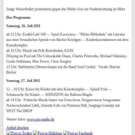
Junge Wasserballer protestieren gegen das Mirke-Aus zur Stadtratssitzung im März
Das Programm:
Samstag, 16. Juli 2011
ab 12 Uhr: Erzähl-Café 160 — Spiel-/Lesewiese – “Mirke-Bibliothek” mit Literatur
aus einer freundlichen Spende von Bücher Köndgen — Kinderkunstaktionen mit dem
Kunstkomplex
ab 16 Uhr: Musik mit Peik Rosenbohm, EASE
DJaying im Pool mit The Unbreakable Daani, Charles Petersohn, Michael Walmsley,
Guido Halfmann, Max Power, Chris Tougher
21 Uhr: Raffinierter Ohrenschmaus mit der Band Soul Cookin’ Vocals: Marvin
Becker
Sonntag, 17. Juli 2011
12 – 19 Uhr: Kunst für Kinder mit dem Kunstkomplex — Splash Pool —
Schatzsuche für Kinder — SHINZZON der Balloon-Magier
ab 14 Uhr: Politische Musik-Satire von Fortschrott, Wuppervision Songcontest
Nachwuchstalent Lilith, Akustik-Folk von Primrose Hill, Jonglage-Comedy mit
SPOT The DROP
Weitere Infos:
www.pro-mirke.de
Artikel drucken