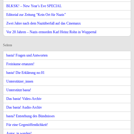
BLKSK! – New Year’s Eve SPECIAL
Editorial zur Zeitung “Kein Ort für Nazis”
Zwei Jahre nach dem Naziüberfall auf das Cinemaxx
Vor 20 Jahren – Nazis ermorden Karl Heinz Rohn in Wuppertal
Seiten
basta! Fragen und Antworten
Freiräume ertanzen!
basta! Die Erklärung no.01
Unterstützer_innen
Unterstützt basta!
Das basta! Video-Archiv
Das basta! Audio-Archiv
basta? Entstehung des Bündnisses
Für eine Gegenöffentlichkeit!
Autor_in werden!